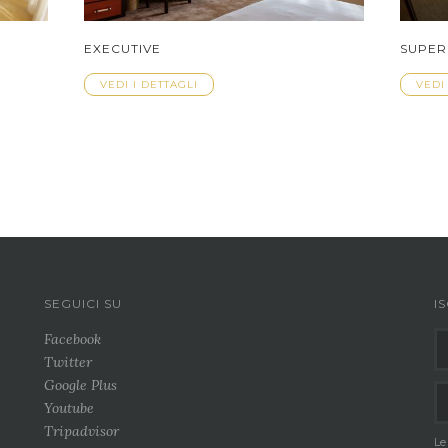
EXECUTIVE
SUPER
VEDI I DETTAGLI
VEDI
SEGUICI SU
I
Facebook
Twitter
Google Plus
Youtube
Tripadvisor
Le