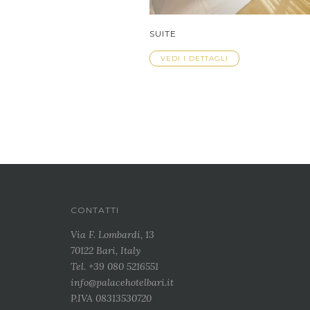
SUITE
VEDI I DETTAGLI
CONTATTI
Via F. Lombardi, 13
70122 Bari, Italy
Tel. +39 080 5216551
info@palacehotelbari.it
P.IVA 08313530720